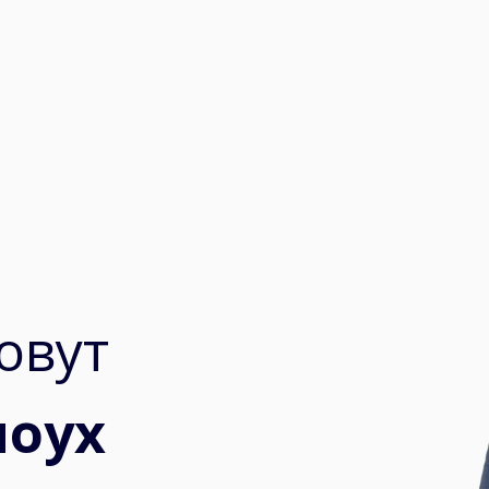
овут
поух